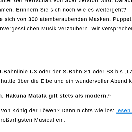
 unter der Herrschaft von Scar zerstört wird. Dar
hmen. Erinnern Sie sich noch wie es weitergeht?
Sie sich von 300 atemberaubenden Masken, Puppet
unvergesslichen Musik verzaubern. Wir verspreche
U-Bahnlinie U3 oder der S-Bahn S1 oder S3 bis „L
huttle über die Elbe und ein wundervoller Abend 
. Hakuna Matata gilt stets als modern.“
e von König der Löwen? Dann nichts wie los:
lesen 
oßartigsten Musical ein.